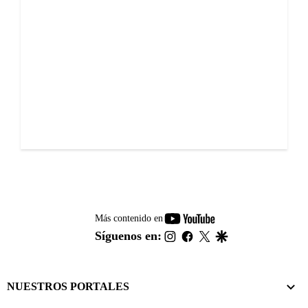
youtube-
Más contenido en
footer
instagram
facebook
twitter
google
Síguenos en:
NUESTROS PORTALES