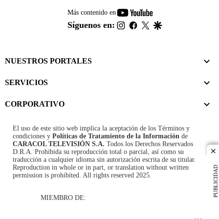
youtube-
Más contenido en
footer
instagram
facebook
twitter
google
Síguenos en:
NUESTROS PORTALES
SERVICIOS
CORPORATIVO
El uso de este sitio web implica la aceptación de los
Términos y
condiciones
y
Políticas de Tratamiento de la Información
de
CARACOL TELEVISIÓN S.A.
Todos los Derechos Reservados
D.R.A. Prohibida su reproducción total o parcial, así como su
cl
traducción a cualquier idioma sin autorización escrita de su titular.
Reproduction in whole or in part, or translation without written
PUBLICIDAD
permission is prohibited. All rights reserved 2025.
MIEMBRO DE: