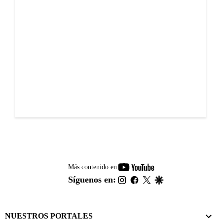
youtube-
Más contenido en
footer
instagram
facebook
twitter
google
Síguenos en:
NUESTROS PORTALES