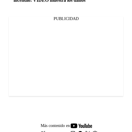
incendio: VIDEO muestra los daños
PUBLICIDAD
youtube-
Más contenido en
footer