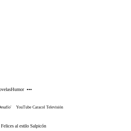
PUBLICIDAD
velas
Humor
Desafío'
YouTube Caracol Televisión
Felices al estilo Salpicón