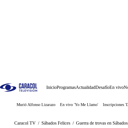
Inicio
Programas
Actualidad
Desafío
En vivo
No
Murió Alfonso Lizarazo
En vivo 'Yo Me Llamo'
Inscripciones '
Juegos
Caracol TV
/
Sábados Felices
/
Guerra de trovas en Sábados 