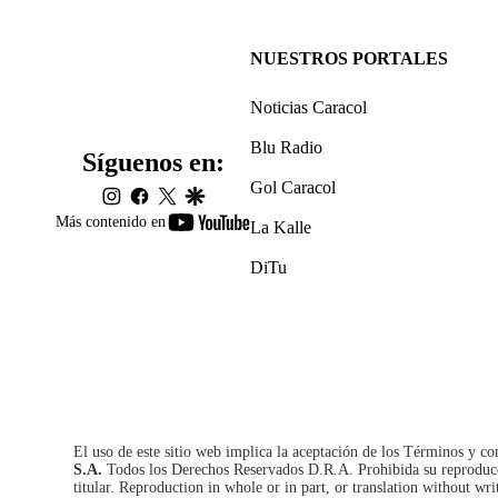
NUESTROS PORTALES
Noticias Caracol
Blu Radio
Síguenos en:
Gol Caracol
instagram
facebook
twitter
google
youtube-
Más contenido en
La Kalle
footer
DiTu
El uso de este sitio web implica la aceptación de los
Términos y co
S.A.
Todos los Derechos Reservados D.R.A. Prohibida su reproducció
titular. Reproduction in whole or in part, or translation without wri