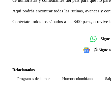
de humoristas y comediantes del país para que no pares
Aquí podrás encontrar todas las rutinas, avances y con
Conéctate todos los sábados a las 8:00 p.m., o revive l
Sigue
📺 Sigue a
Relacionados
Programas de humor
Humor colombiano
Sal