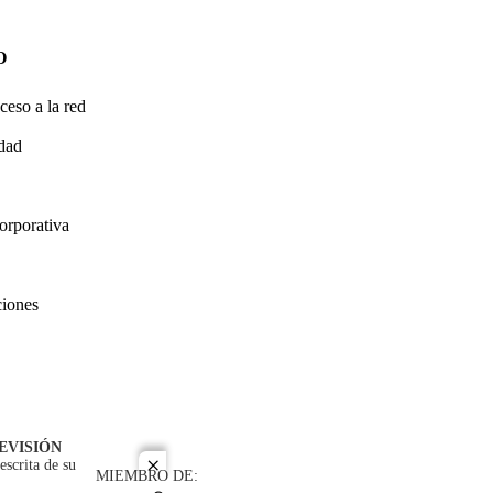
O
ceso a la red
idad
orporativa
ciones
EVISIÓN
escrita de su
close
MIEMBRO DE: