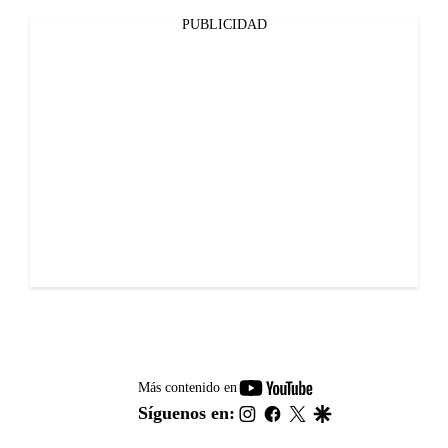
PUBLICIDAD
youtube-
Más contenido en
footer
instagram
facebook
twitter
google
Síguenos en: