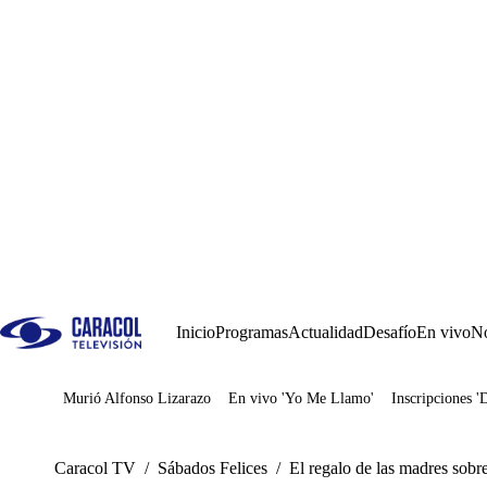
Inicio
Programas
Actualidad
Desafío
En vivo
No
Murió Alfonso Lizarazo
En vivo 'Yo Me Llamo'
Inscripciones '
Juegos
Caracol TV
/
Sábados Felices
/
El regalo de las madres sobre