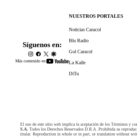
NUESTROS PORTALES
Noticias Caracol
Blu Radio
Síguenos en:
Gol Caracol
instagram
facebook
twitter
google
youtube-
Más contenido en
La Kalle
footer
DiTu
El uso de este sitio web implica la aceptación de los
Términos y co
S.A.
Todos los Derechos Reservados D.R.A. Prohibida su reproducció
titular. Reproduction in whole or in part, or translation without wri