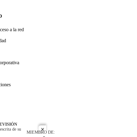
O
ceso a la red
idad
orporativa
ciones
EVISIÓN
escrita de su
close
MIEMBRO DE: