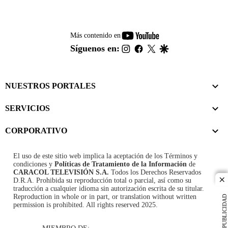
youtube-
Más contenido en
footer
instagram
facebook
twitter
google
Síguenos en:
NUESTROS PORTALES
SERVICIOS
CORPORATIVO
El uso de este sitio web implica la aceptación de los
Términos y
condiciones
y
Políticas de Tratamiento de la Información
de
CARACOL TELEVISIÓN S.A.
Todos los Derechos Reservados
D.R.A. Prohibida su reproducción total o parcial, así como su
cl
traducción a cualquier idioma sin autorización escrita de su titular.
Reproduction in whole or in part, or translation without written
PUBLICIDAD
permission is prohibited. All rights reserved 2025.