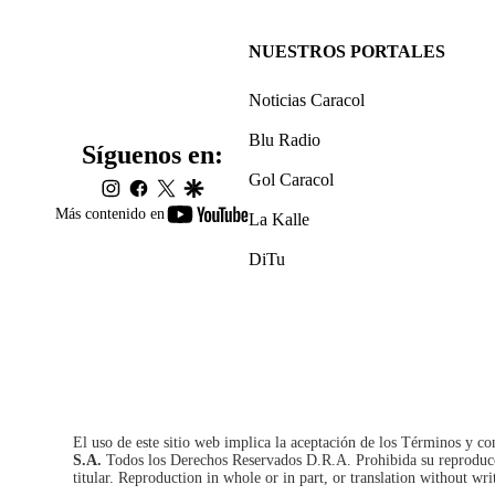
NUESTROS PORTALES
Noticias Caracol
Blu Radio
Síguenos en:
Gol Caracol
instagram
facebook
twitter
google
youtube-
Más contenido en
La Kalle
footer
DiTu
El uso de este sitio web implica la aceptación de los
Términos y co
S.A.
Todos los Derechos Reservados D.R.A. Prohibida su reproducció
titular. Reproduction in whole or in part, or translation without wri