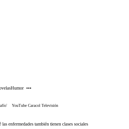
PUBLICIDAD
velas
Humor
afío'
YouTube Caracol Televisión
 las enfermedades también tienen clases sociales