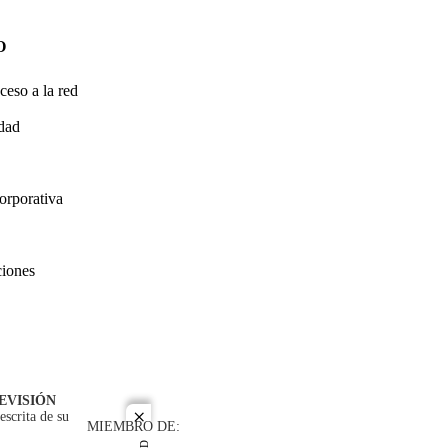
O
ceso a la red
idad
orporativa
ciones
EVISIÓN
escrita de su
close
MIEMBRO DE: