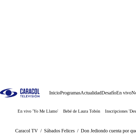
Inicio
Programas
Actualidad
Desafío
En vivo
No
En vivo 'Yo Me Llamo'
Bebé de Laura Tobón
Inscripciones 'Des
Juegos
Caracol TV
/
Sábados Felices
/
Don Jediondo cuenta por qué