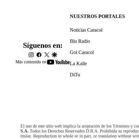
NUESTROS PORTALES
Noticias Caracol
Blu Radio
Síguenos en:
Gol Caracol
instagram
facebook
twitter
google
youtube-
Más contenido en
La Kalle
footer
DiTu
El uso de este sitio web implica la aceptación de los
Términos y co
S.A.
Todos los Derechos Reservados D.R.A. Prohibida su reproducció
titular. Reproduction in whole or in part, or translation without wri