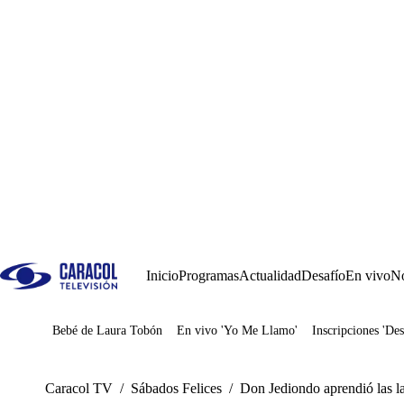
Inicio
Programas
Actualidad
Desafío
En vivo
No
Bebé de Laura Tobón
En vivo 'Yo Me Llamo'
Inscripciones 'Des
Juegos
Caracol TV
/
Sábados Felices
/
Don Jediondo aprendió las l