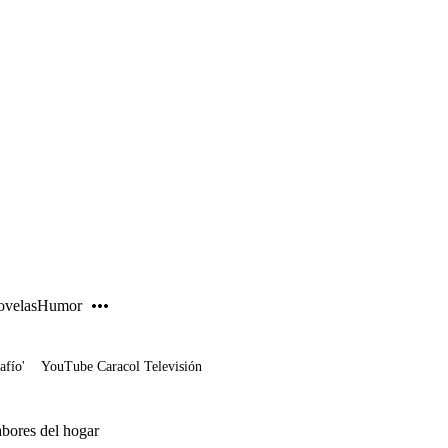
PUBLICIDAD
velas
Humor
afío'
YouTube Caracol Televisión
abores del hogar