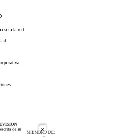
O
ceso a la red
idad
orporativa
ciones
EVISIÓN
escrita de su
close
MIEMBRO DE: