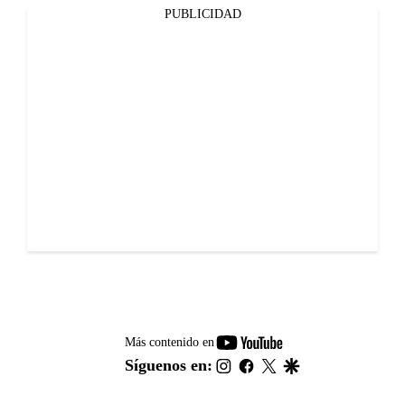
PUBLICIDAD
youtube-
Más contenido en
footer
instagram
facebook
twitter
google
Síguenos en: