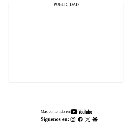
PUBLICIDAD
youtube-
Más contenido en
footer
instagram
facebook
twitter
google
Síguenos en: