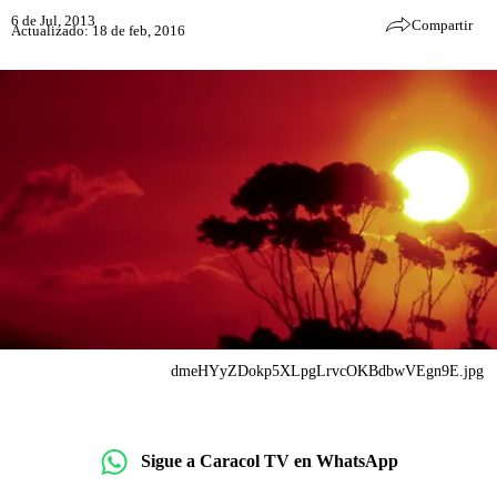
6 de Jul, 2013
Compartir
Actualizado: 18 de feb, 2016
dmeHYyZDokp5XLpgLrvcOKBdbwVEgn9E.jpg
Sigue a Caracol TV en WhatsApp