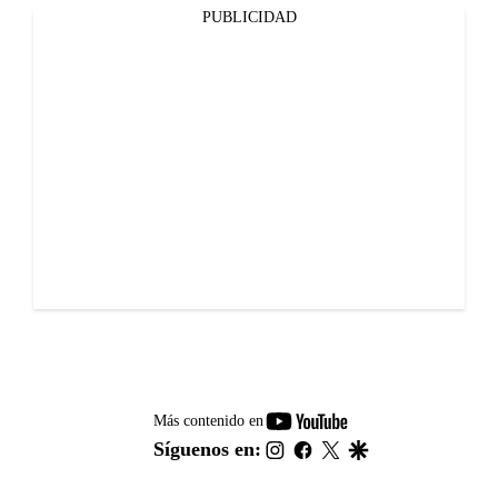
PUBLICIDAD
youtube-
Más contenido en
footer
instagram
facebook
twitter
google
Síguenos en: