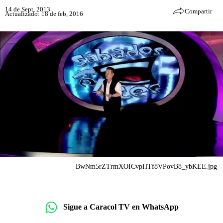
14 de Sept, 2013
Compartir
Actualizado: 18 de feb, 2016
BwNm5rZTrmXOICvpHTf8VPovB8_ybKEE.jpg
Sigue a Caracol TV en WhatsApp