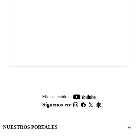
youtube-
Más contenido en
footer
instagram
facebook
twitter
google
Síguenos en:
NUESTROS PORTALES