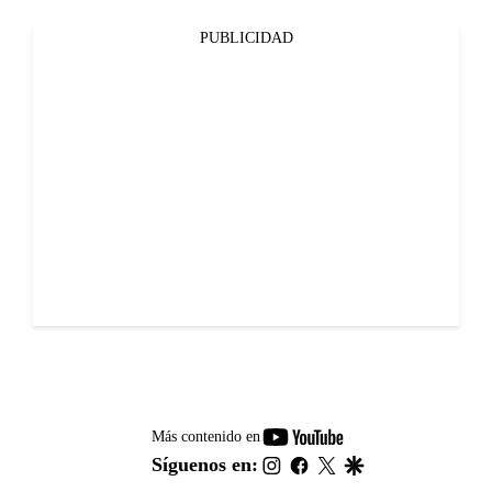
PUBLICIDAD
youtube-
Más contenido en
footer
instagram
facebook
twitter
google
Síguenos en: