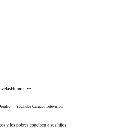
PUBLICIDAD
velas
Humor
Desafío'
YouTube Caracol Televisión
cos y los pobres conciben a sus hijos