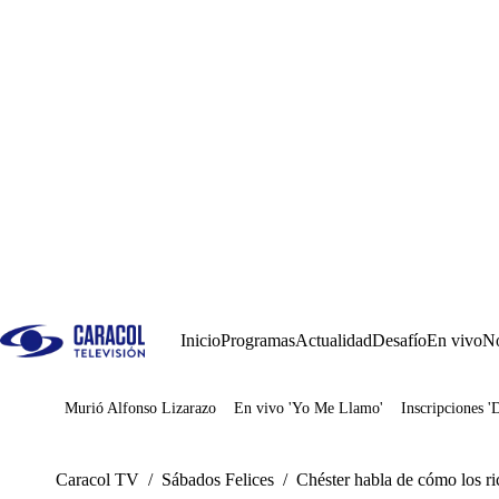
Inicio
Programas
Actualidad
Desafío
En vivo
No
Murió Alfonso Lizarazo
En vivo 'Yo Me Llamo'
Inscripciones '
Juegos
Caracol TV
/
Sábados Felices
/
Chéster habla de cómo los ri