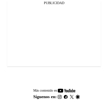
PUBLICIDAD
youtube-
Más contenido en
footer
instagram
facebook
twitter
google
Síguenos en: