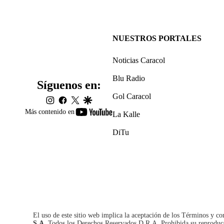
NUESTROS PORTALES
Noticias Caracol
Blu Radio
Síguenos en:
Gol Caracol
instagram
facebook
twitter
google
youtube-
Más contenido en
La Kalle
footer
DiTu
El uso de este sitio web implica la aceptación de los
Términos y co
S.A.
Todos los Derechos Reservados D.R.A. Prohibida su reproducció