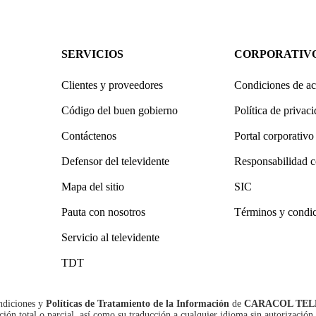
SERVICIOS
CORPORATIV
Clientes y proveedores
Condiciones de ac
Código del buen gobierno
Política de privac
Contáctenos
Portal corporativo
Defensor del televidente
Responsabilidad c
Mapa del sitio
SIC
Pauta con nosotros
Términos y condi
Servicio al televidente
TDT
ndiciones
y
Políticas de Tratamiento de la Información
de
CARACOL TEL
n total o parcial, así como su traducción a cualquier idioma sin autorización 