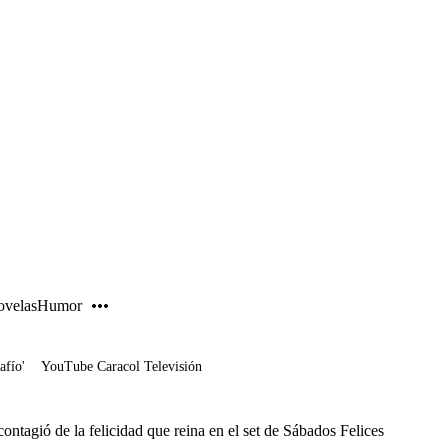
PUBLICIDAD
velas
Humor
afío'
YouTube Caracol Televisión
contagió de la felicidad que reina en el set de Sábados Felices