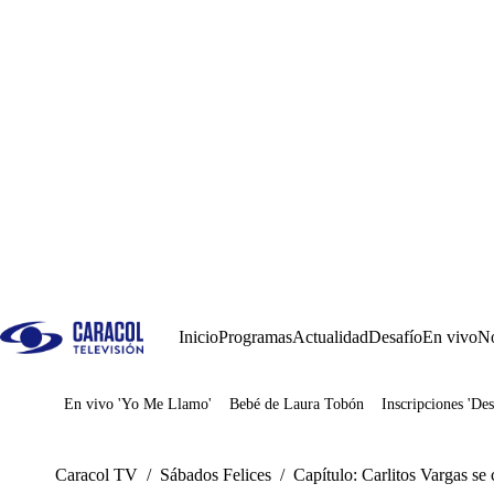
Inicio
Programas
Actualidad
Desafío
En vivo
No
En vivo 'Yo Me Llamo'
Bebé de Laura Tobón
Inscripciones 'Des
Juegos
Caracol TV
/
Sábados Felices
/
Capítulo: Carlitos Vargas se 