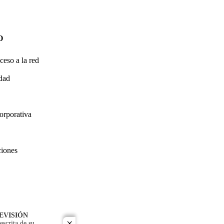
O
ceso a la red
idad
orporativa
ciones
EVISIÓN
escrita de su