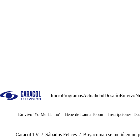
Inicio
Programas
Actualidad
Desafío
En vivo
No
En vivo 'Yo Me Llamo'
Bebé de Laura Tobón
Inscripciones 'Des
Juegos
Caracol TV
/
Sábados Felices
/
Boyacoman se metió en un pr