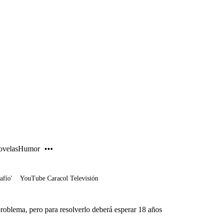
PUBLICIDAD
velas
Humor
afío'
YouTube Caracol Televisión
oblema, pero para resolverlo deberá esperar 18 años