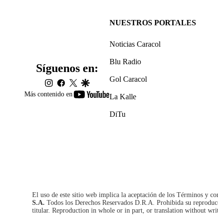
NUESTROS PORTALES
Noticias Caracol
Blu Radio
Síguenos en:
Gol Caracol
instagram
facebook
twitter
google
youtube-
Más contenido en
La Kalle
footer
DiTu
El uso de este sitio web implica la aceptación de los
Términos y co
S.A.
Todos los Derechos Reservados D.R.A. Prohibida su reproducció
titular. Reproduction in whole or in part, or translation without wri