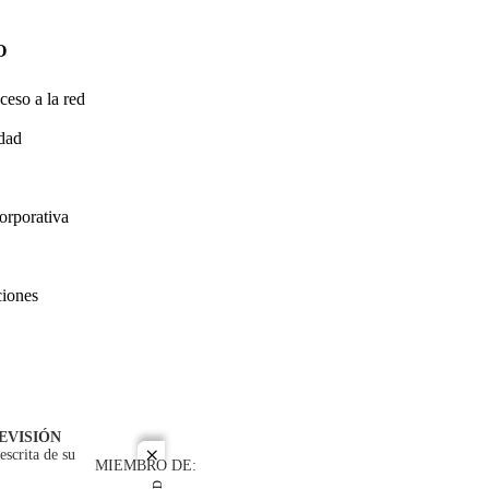
O
ceso a la red
idad
orporativa
ciones
EVISIÓN
escrita de su
close
MIEMBRO DE: