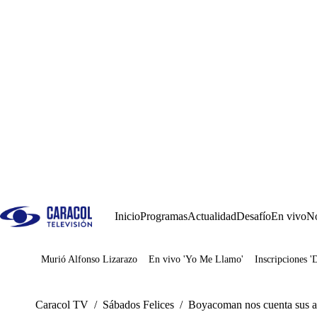
Inicio
Programas
Actualidad
Desafío
En vivo
No
Murió Alfonso Lizarazo
En vivo 'Yo Me Llamo'
Inscripciones '
Juegos
Caracol TV
/
Sábados Felices
/
Boyacoman nos cuenta sus av