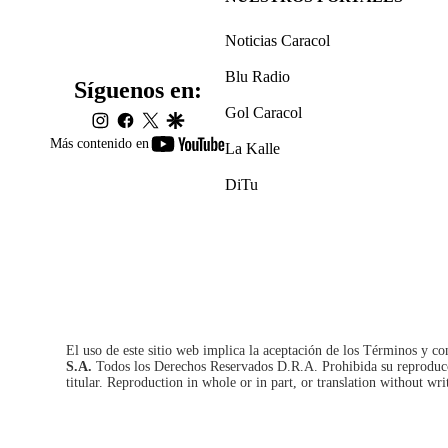
Noticias Caracol
Blu Radio
Síguenos en:
Gol Caracol
instagram
facebook
twitter
google
youtube-
Más contenido en
La Kalle
footer
DiTu
El uso de este sitio web implica la aceptación de los
Términos y co
S.A.
Todos los Derechos Reservados D.R.A. Prohibida su reproducció
titular. Reproduction in whole or in part, or translation without wri