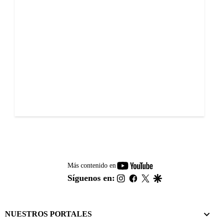
youtube-
Más contenido en
footer
instagram
facebook
twitter
google
Síguenos en:
NUESTROS PORTALES