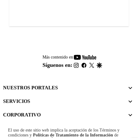
youtube-
Más contenido en
footer
instagram
facebook
twitter
google
Síguenos en:
NUESTROS PORTALES
SERVICIOS
CORPORATIVO
El uso de este sitio web implica la aceptación de los
Términos y
condiciones
y
Políticas de Tratamiento de la Información
de