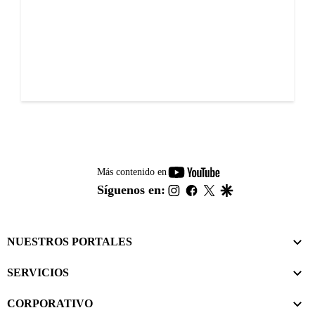
youtube-
Más contenido en
footer
instagram
facebook
twitter
google
Síguenos en:
NUESTROS PORTALES
SERVICIOS
CORPORATIVO