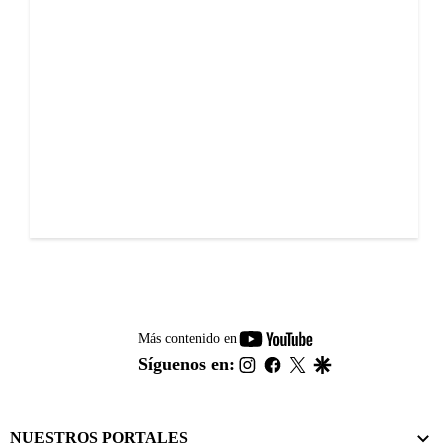
youtube-
Más contenido en
footer
instagram
facebook
twitter
google
Síguenos en:
NUESTROS PORTALES