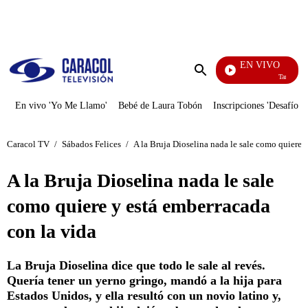
PUBLICIDAD
EN VIVO
También Ca
Enviar
búsqueda
En vivo 'Yo Me Llamo'
Bebé de Laura Tobón
Inscripciones 'Desafío'
Caracol TV
/
Sábados Felices
/
A la Bruja Dioselina nada le sale como quiere 
A la Bruja Dioselina nada le sale
como quiere y está emberracada
con la vida
La Bruja Dioselina dice que todo le sale al revés.
Quería tener un yerno gringo, mandó a la hija para
Estados Unidos, y ella resultó con un novio latino y,