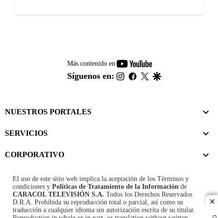
youtube-
Más contenido en
footer
instagram
facebook
twitter
google
Síguenos en:
NUESTROS PORTALES
SERVICIOS
CORPORATIVO
El uso de este sitio web implica la aceptación de los
Términos y
condiciones
y
Políticas de Tratamiento de la Información
de
CARACOL TELEVISIÓN S.A.
Todos los Derechos Reservados
D.R.A. Prohibida su reproducción total o parcial, así como su
cl
traducción a cualquier idioma sin autorización escrita de su titular.
Reproduction in whole or in part, or translation without written