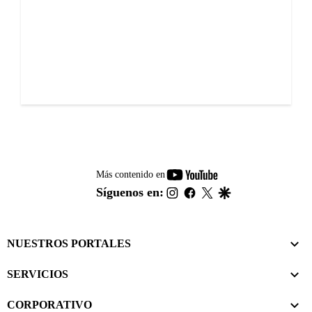
youtube-
Más contenido en
footer
instagram
facebook
twitter
google
Síguenos en:
NUESTROS PORTALES
SERVICIOS
CORPORATIVO