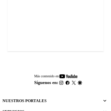
youtube-
Más contenido en
footer
instagram
facebook
twitter
google
Síguenos en:
NUESTROS PORTALES