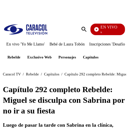
PUBLICIDAD
EN VIVO
Sábados Felices
Enviar
búsqueda
En vivo 'Yo Me Llamo'
Bebé de Laura Tobón
Inscripciones 'Desafío'
Rebelde
Exclusivo Web
Personajes
Capítulos
Caracol TV
/
Rebelde
/
Capítulos
/
Capítulo 292 completo Rebelde: Miguel se
Capítulo 292 completo Rebelde:
Miguel se disculpa con Sabrina por
no ir a su fiesta
Luego de pasar la tarde con Sabrina en la clínica,