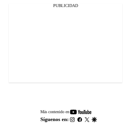
PUBLICIDAD
youtube-
Más contenido en
footer
instagram
facebook
twitter
google
Síguenos en: