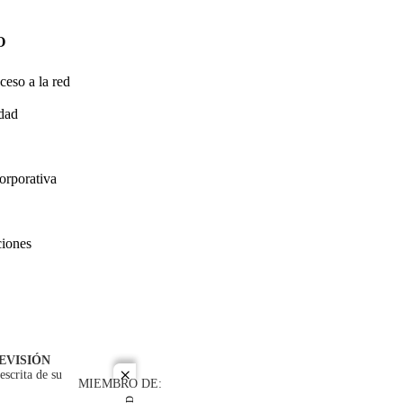
O
ceso a la red
idad
orporativa
ciones
EVISIÓN
escrita de su
close
MIEMBRO DE: