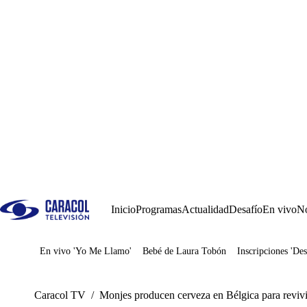
Inicio
Programas
Actualidad
Desafío
En vivo
No
En vivo 'Yo Me Llamo'
Bebé de Laura Tobón
Inscripciones 'Des
Juegos
Caracol TV
/
Monjes producen cerveza en Bélgica para revivir