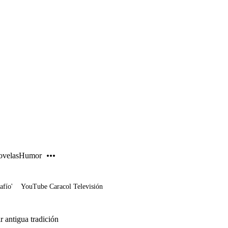
PUBLICIDAD
velas
Humor
afío'
YouTube Caracol Televisión
 antigua tradición