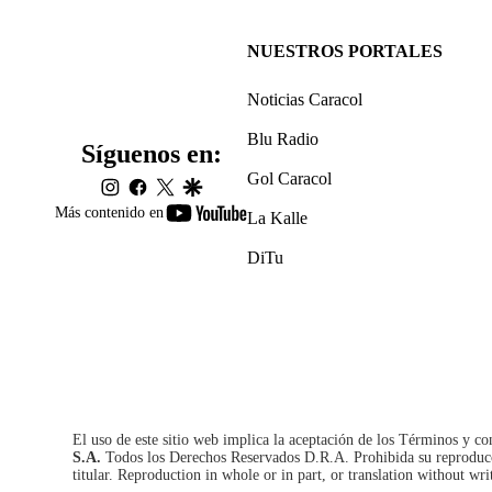
NUESTROS PORTALES
Noticias Caracol
Blu Radio
Síguenos en:
Gol Caracol
instagram
facebook
twitter
google
youtube-
Más contenido en
La Kalle
footer
DiTu
El uso de este sitio web implica la aceptación de los
Términos y co
S.A.
Todos los Derechos Reservados D.R.A. Prohibida su reproducció
titular. Reproduction in whole or in part, or translation without wri