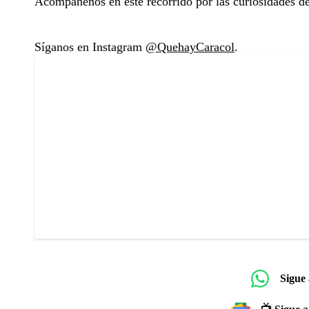
Acompáñenos en este recorrido por las curiosidades d
Síganos en Instagram
@QuehayCaracol
.
Sigue