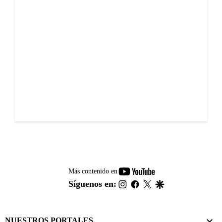
youtube-
Más contenido en
footer
instagram
facebook
twitter
google
Síguenos en:
NUESTROS PORTALES