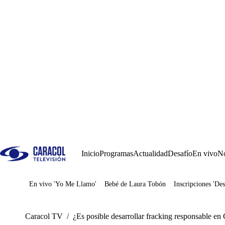
Inicio
Programas
Actualidad
Desafío
En vivo
No
En vivo 'Yo Me Llamo'
Bebé de Laura Tobón
Inscripciones 'Des
Juegos
Caracol TV
/
¿Es posible desarrollar fracking responsable e