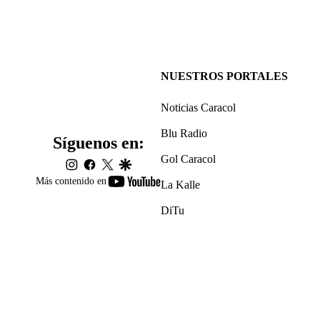
NUESTROS PORTALES
Noticias Caracol
Blu Radio
Síguenos en:
Gol Caracol
instagram
facebook
twitter
google
youtube-
Más contenido en
La Kalle
footer
DiTu