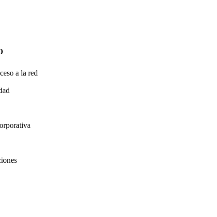
O
ceso a la red
idad
orporativa
ciones