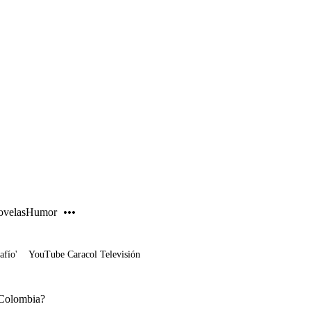
PUBLICIDAD
velas
Humor
afío'
YouTube Caracol Televisión
n Colombia?