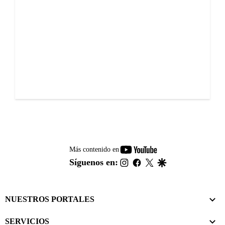
youtube-
Más contenido en
footer
instagram
facebook
twitter
google
Síguenos en:
NUESTROS PORTALES
SERVICIOS