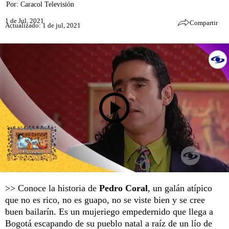
Por:
Caracol Televisión
1 de Jul, 2021
Compartir
Actualizado: 1 de jul, 2021
>> Conoce la historia de
Pedro Coral
, un galán atípico
que no es rico, no es guapo, no se viste bien y se cree
buen bailarín. Es un mujeriego empedernido que llega a
Bogotá escapando de su pueblo natal a raíz de un lío de