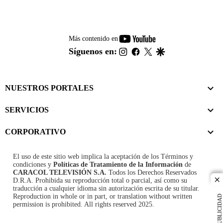
youtube-
Más contenido en
footer
instagram
facebook
twitter
google
Síguenos en:
NUESTROS PORTALES
SERVICIOS
CORPORATIVO
El uso de este sitio web implica la aceptación de los
Términos y
condiciones
y
Políticas de Tratamiento de la Información
de
CARACOL TELEVISIÓN S.A.
Todos los Derechos Reservados
D.R.A. Prohibida su reproducción total o parcial, así como su
cl
traducción a cualquier idioma sin autorización escrita de su titular.
Reproduction in whole or in part, or translation without written
PUBLICIDAD
permission is prohibited. All rights reserved 2025.