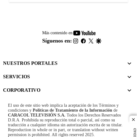
youtube-
Más contenido en
footer
instagram
facebook
twitter
google
Síguenos en:
NUESTROS PORTALES
SERVICIOS
CORPORATIVO
El uso de este sitio web implica la aceptación de los
Términos y
condiciones
y
Políticas de Tratamiento de la Información
de
CARACOL TELEVISIÓN S.A.
Todos los Derechos Reservados
D.R.A. Prohibida su reproducción total o parcial, así como su
cl
traducción a cualquier idioma sin autorización escrita de su titular.
Reproduction in whole or in part, or translation without written
permission is prohibited. All rights reserved 2025.