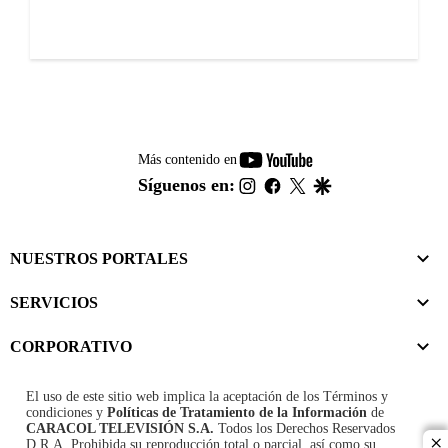
youtube-
Más contenido en
footer
instagram
facebook
twitter
google
Síguenos en:
NUESTROS PORTALES
SERVICIOS
CORPORATIVO
El uso de este sitio web implica la aceptación de los
Términos y
condiciones
y
Políticas de Tratamiento de la Información
de
CARACOL TELEVISIÓN S.A.
Todos los Derechos Reservados
D.R.A. Prohibida su reproducción total o parcial, así como su