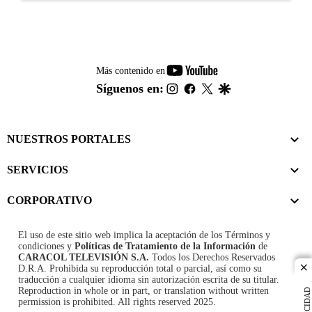
youtube-
Más contenido en
footer
instagram
facebook
twitter
google
Síguenos en:
NUESTROS PORTALES
SERVICIOS
CORPORATIVO
El uso de este sitio web implica la aceptación de los
Términos y
condiciones
y
Políticas de Tratamiento de la Información
de
CARACOL TELEVISIÓN S.A.
Todos los Derechos Reservados
D.R.A. Prohibida su reproducción total o parcial, así como su
cl
traducción a cualquier idioma sin autorización escrita de su titular.
Reproduction in whole or in part, or translation without written
PUBLICIDAD
permission is prohibited. All rights reserved 2025.