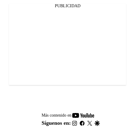
PUBLICIDAD
youtube-
Más contenido en
footer
instagram
facebook
twitter
google
Síguenos en: