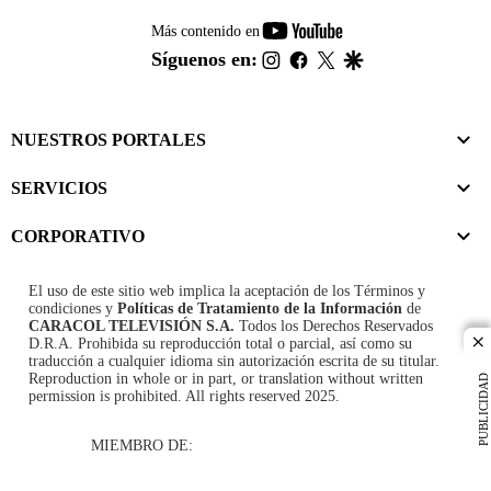
youtube-
Más contenido en
footer
instagram
facebook
twitter
google
Síguenos en:
NUESTROS PORTALES
SERVICIOS
CORPORATIVO
El uso de este sitio web implica la aceptación de los
Términos y
condiciones
y
Políticas de Tratamiento de la Información
de
CARACOL TELEVISIÓN S.A.
Todos los Derechos Reservados
D.R.A. Prohibida su reproducción total o parcial, así como su
cl
traducción a cualquier idioma sin autorización escrita de su titular.
Reproduction in whole or in part, or translation without written
PUBLICIDAD
permission is prohibited. All rights reserved 2025.
MIEMBRO DE: