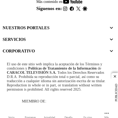
youtube-
Más contenido en
footer
instagram
facebook
twitter
google
Síguenos en:
NUESTROS PORTALES
SERVICIOS
CORPORATIVO
El uso de este sitio web implica la aceptación de los
Términos y
condiciones
y
Políticas de Tratamiento de la Información
de
CARACOL TELEVISIÓN S.A.
Todos los Derechos Reservados
D.R.A. Prohibida su reproducción total o parcial, así como su
cl
traducción a cualquier idioma sin autorización escrita de su titular.
Reproduction in whole or in part, or translation without written
PUBLICIDAD
permission is prohibited. All rights reserved 2025.
MIEMBRO DE:
Inicio
Programas
Actualidad
Desafío
En vivo
Más