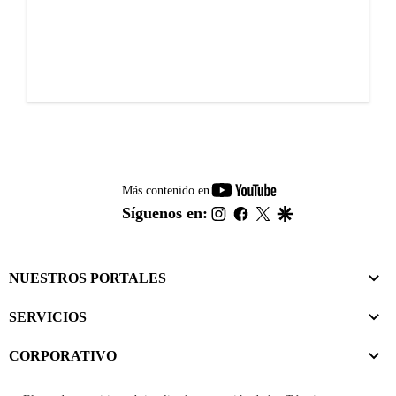
youtube-
Más contenido en
footer
instagram
facebook
twitter
google
Síguenos en:
NUESTROS PORTALES
SERVICIOS
CORPORATIVO