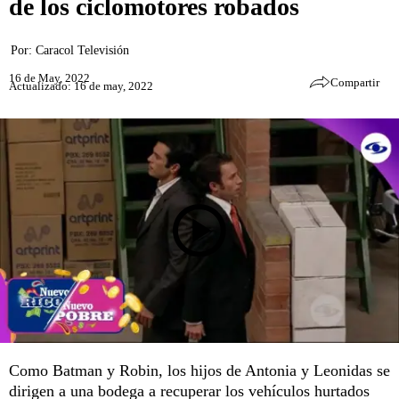
de los ciclomotores robados
Por:
Caracol Televisión
16 de May, 2022
Compartir
Actualizado: 16 de may, 2022
Como Batman y Robin, los hijos de Antonia y Leonidas se
dirigen a una bodega a recuperar los vehículos hurtados