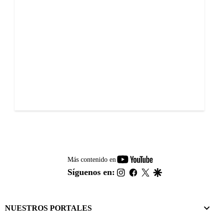
youtube-
Más contenido en
footer
instagram
facebook
twitter
google
Síguenos en:
NUESTROS PORTALES