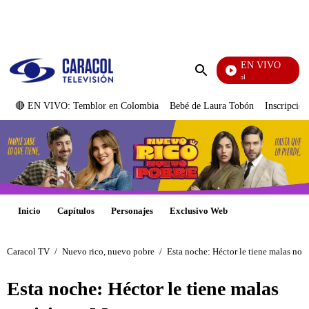
PUBLICIDAD
EN VIVO
Noticias Caracol
Enviar
búsqueda
🔴 EN VIVO: Temblor en Colombia
Bebé de Laura Tobón
Inscripcion
Inicio
Capítulos
Personajes
Exclusivo Web
Caracol TV
/
Nuevo rico, nuevo pobre
/
Esta noche: Héctor le tiene malas not
Esta noche: Héctor le tiene malas