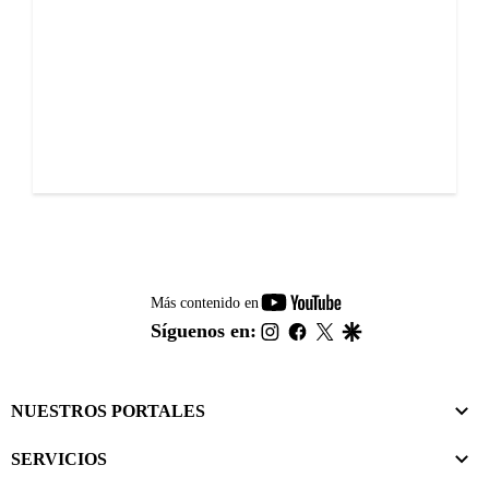
youtube-
Más contenido en
footer
instagram
facebook
twitter
google
Síguenos en:
NUESTROS PORTALES
SERVICIOS