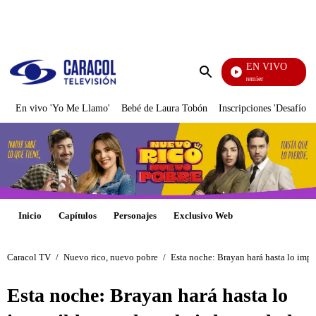
PUBLICIDAD
EN VIVO
Noches De Premier
Enviar
búsqueda
En vivo 'Yo Me Llamo'
Bebé de Laura Tobón
Inscripciones 'Desafío'
Inicio
Capítulos
Personajes
Exclusivo Web
Caracol TV
/
Nuevo rico, nuevo pobre
/
Esta noche: Brayan hará hasta lo impo
Esta noche: Brayan hará hasta lo