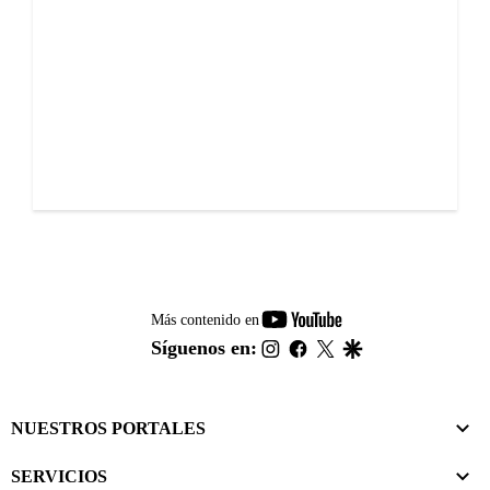
youtube-
Más contenido en
footer
instagram
facebook
twitter
google
Síguenos en:
NUESTROS PORTALES
SERVICIOS