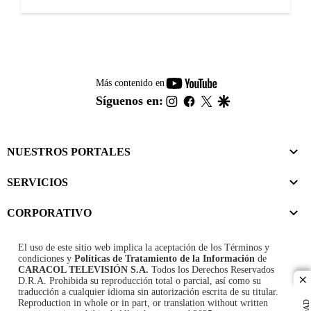
youtube-
Más contenido en
footer
instagram
facebook
twitter
google
Síguenos en:
NUESTROS PORTALES
SERVICIOS
CORPORATIVO
El uso de este sitio web implica la aceptación de los
Términos y
condiciones
y
Políticas de Tratamiento de la Información
de
CARACOL TELEVISIÓN S.A.
Todos los Derechos Reservados
D.R.A. Prohibida su reproducción total o parcial, así como su
cl
traducción a cualquier idioma sin autorización escrita de su titular.
Reproduction in whole or in part, or translation without written