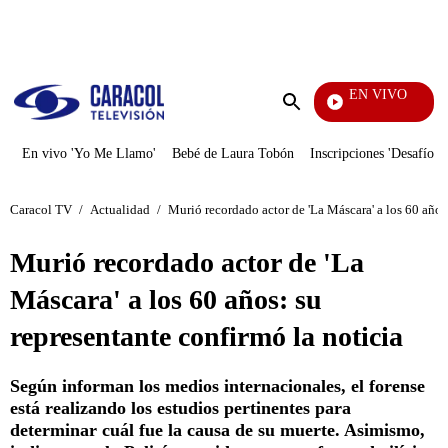
PUBLICIDAD
EN VIVO
La F
Enviar
búsqueda
En vivo 'Yo Me Llamo'
Bebé de Laura Tobón
Inscripciones 'Desafío'
Caracol TV
/
Actualidad
/
Murió recordado actor de 'La Máscara' a los 60 años:
Murió recordado actor de 'La
Máscara' a los 60 años: su
representante confirmó la noticia
Según informan los medios internacionales, el forense
está realizando los estudios pertinentes para
determinar cuál fue la causa de su muerte. Asimismo,