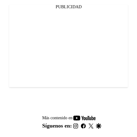
PUBLICIDAD
youtube-
Más contenido en
footer
instagram
facebook
twitter
google
Síguenos en: