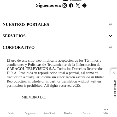
footer
instagram
facebook
twitter
google
Síguenos en:
NUESTROS PORTALES
SERVICIOS
CORPORATIVO
El uso de este sitio web implica la aceptación de los
Términos y
condiciones
y
Políticas de Tratamiento de la Información
de
CARACOL TELEVISIÓN S.A.
Todos los Derechos Reservados
D.R.A. Prohibida su reproducción total o parcial, así como su
cl
traducción a cualquier idioma sin autorización escrita de su titular.
Reproduction in whole or in part, or translation without written
PUBLICIDAD
permission is prohibited. All rights reserved 2025.
MIEMBRO DE:
Inicio
Programas
Actualidad
Desafío
En vivo
Más