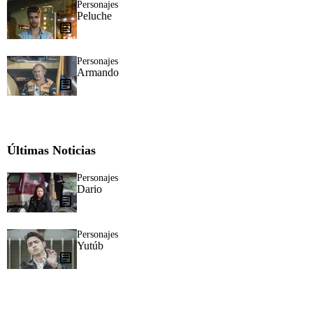
Personajes
Peluche
Personajes
Armando
Últimas Noticias
Personajes
Dario
Personajes
Yutúb