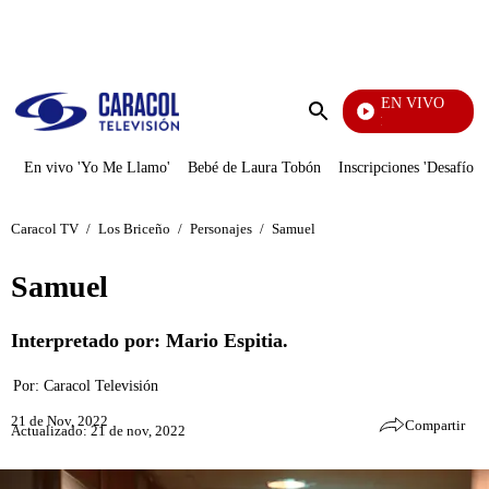
PUBLICIDAD
EN VIVO
Se Dice De Mí
Enviar
búsqueda
En vivo 'Yo Me Llamo'
Bebé de Laura Tobón
Inscripciones 'Desafío'
Caracol TV
/
Los Briceño
/
Personajes
/
Samuel
Samuel
Interpretado por: Mario Espitia.
Por:
Caracol Televisión
21 de Nov, 2022
Compartir
Actualizado: 21 de nov, 2022