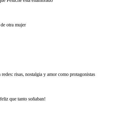
a que Peluche está enamorado
 de otra mujer
n redes: risas, nostalgia y amor como protagonistas
 feliz que tanto soñaban!