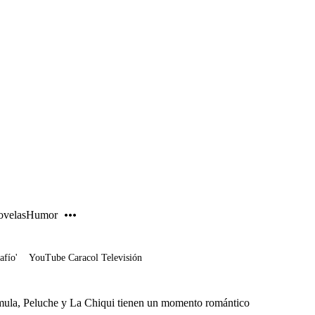
PUBLICIDAD
velas
Humor
afío'
YouTube Caracol Televisión
omula, Peluche y La Chiqui tienen un momento romántico