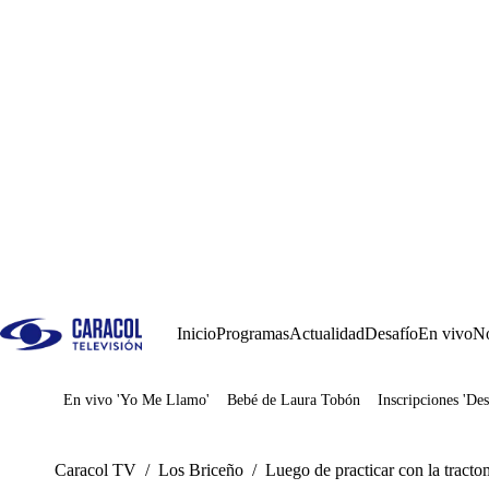
Inicio
Programas
Actualidad
Desafío
En vivo
No
En vivo 'Yo Me Llamo'
Bebé de Laura Tobón
Inscripciones 'Des
Juegos
Caracol TV
/
Los Briceño
/
Luego de practicar con la tract