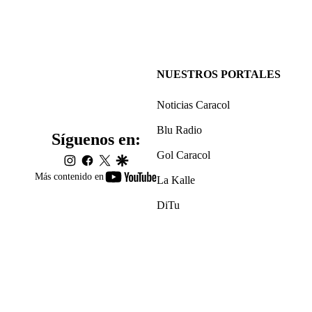
NUESTROS PORTALES
Noticias Caracol
Blu Radio
Síguenos en:
Gol Caracol
instagram
facebook
twitter
google
youtube-
Más contenido en
La Kalle
footer
DiTu