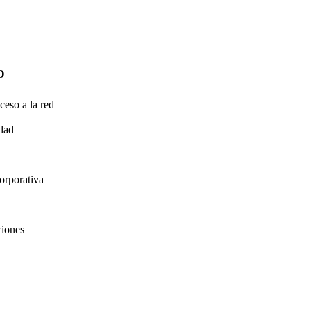
O
ceso a la red
idad
orporativa
ciones