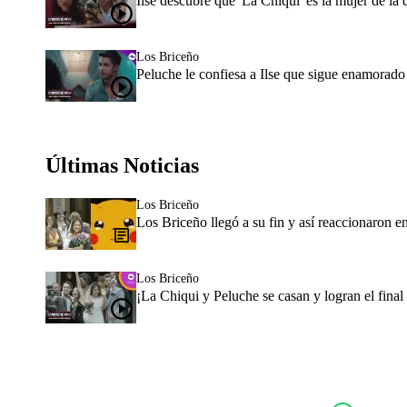
Ilse descubre que 'La Chiqui' es la mujer de l
Los Briceño
Peluche le confiesa a Ilse que sigue enamorado
Últimas Noticias
Los Briceño
Los Briceño llegó a su fin y así reaccionaron e
Los Briceño
¡La Chiqui y Peluche se casan y logran el final