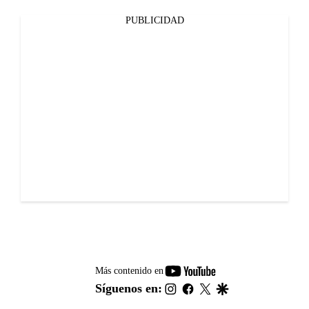
PUBLICIDAD
youtube-
Más contenido en
footer
instagram
facebook
twitter
google
Síguenos en: