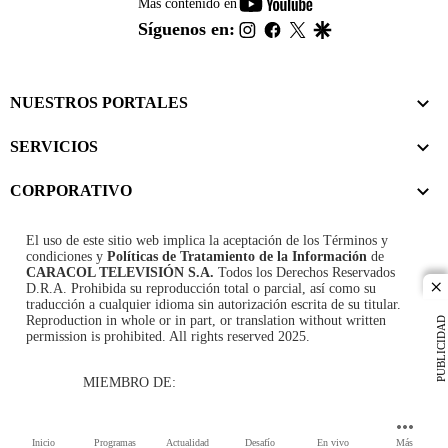
youtube-
Más contenido en
footer
instagram
facebook
twitter
google
Síguenos en:
NUESTROS PORTALES
SERVICIOS
CORPORATIVO
El uso de este sitio web implica la aceptación de los
Términos y
condiciones
y
Políticas de Tratamiento de la Información
de
CARACOL TELEVISIÓN S.A.
Todos los Derechos Reservados
D.R.A. Prohibida su reproducción total o parcial, así como su
cl
traducción a cualquier idioma sin autorización escrita de su titular.
Reproduction in whole or in part, or translation without written
PUBLICIDAD
permission is prohibited. All rights reserved 2025.
MIEMBRO DE:
Inicio
Programas
Actualidad
Desafío
En vivo
Más