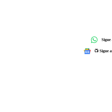
Sigue
📺 Sigue a