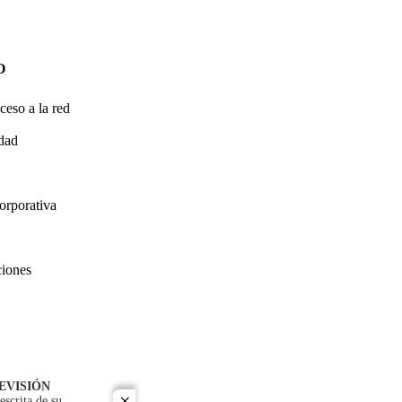
O
ceso a la red
idad
orporativa
ciones
EVISIÓN
escrita de su