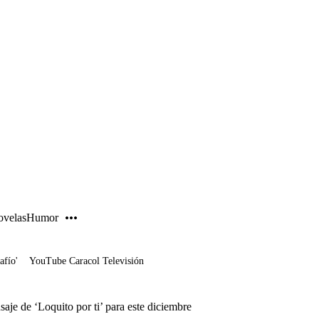
PUBLICIDAD
velas
Humor
afío'
YouTube Caracol Televisión
nsaje de ‘Loquito por ti’ para este diciembre