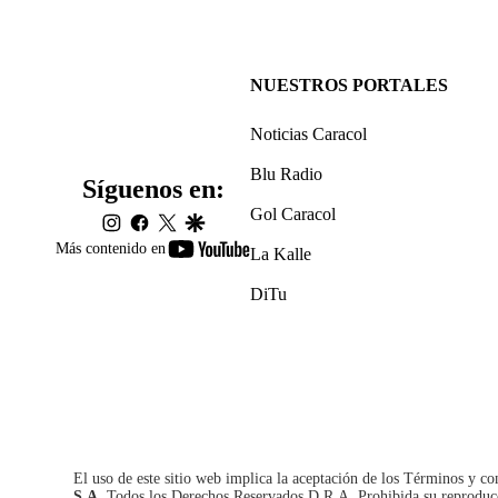
NUESTROS PORTALES
Noticias Caracol
Blu Radio
Síguenos en:
Gol Caracol
instagram
facebook
twitter
google
youtube-
Más contenido en
La Kalle
footer
DiTu
El uso de este sitio web implica la aceptación de los
Términos y co
S.A.
Todos los Derechos Reservados D.R.A. Prohibida su reproducció