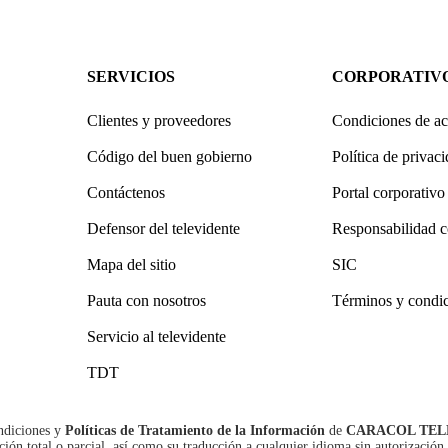
SERVICIOS
CORPORATIV
Clientes y proveedores
Condiciones de ac
Código del buen gobierno
Política de privac
Contáctenos
Portal corporativo
Defensor del televidente
Responsabilidad c
Mapa del sitio
SIC
Pauta con nosotros
Términos y condi
Servicio al televidente
TDT
ndiciones
y
Políticas de Tratamiento de la Información
de
CARACOL TEL
n total o parcial, así como su traducción a cualquier idioma sin autorización 