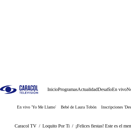
Inicio
Programas
Actualidad
Desafío
En vivo
No
En vivo 'Yo Me Llamo'
Bebé de Laura Tobón
Inscripciones 'Des
Juegos
Caracol TV
/
Loquito Por Ti
/
¡Felices fiestas! Este es el me